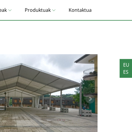
eak
Produktuak
Kontaktua
EU
ES