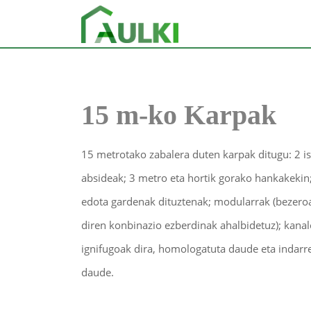
15 m-ko Karpak
15 metrotako zabalera duten karpak ditugu: 2 is
absideak; 3 metro eta hortik gorako hankakekin;
edota gardenak dituztenak; modularrak (bezero
diren konbinazio ezberdinak ahalbidetuz); kanalo
ignifugoak dira, homologatuta daude eta indarre
daude.