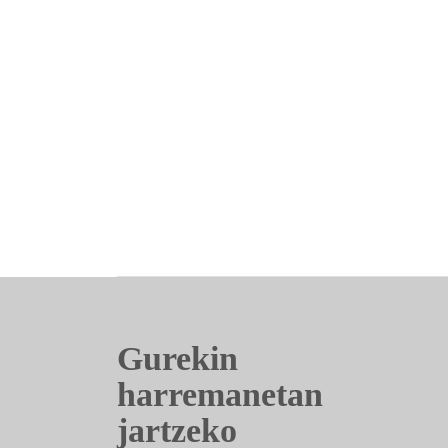
Gurekin
harremanetan
jartzeko