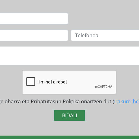
e oharra eta Pribatutasun Politika onartzen dut (
Irakurri 
BIDALI