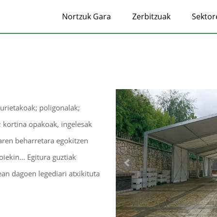
Nortzuk Gara
Zerbitzuak
Sektor
urietakoak; poligonalak;
 kortina opakoak, ingelesak
aren beharretara egokitzen
iekin... Egitura guztiak
an dagoen legediari atxikituta