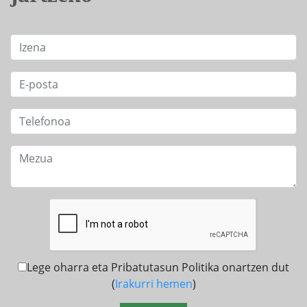
Lege oharra eta Pribatutasun Politika onartzen dut
(
Irakurri hemen
)