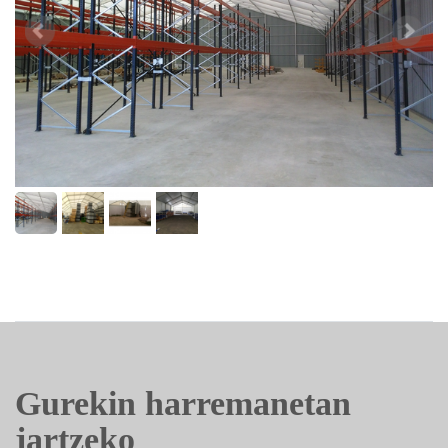
Gurekin harremanetan
jartzeko