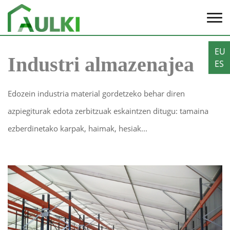
EU
Industri almazenajea
ES
Edozein industria material gordetzeko behar diren
azpiegiturak edota zerbitzuak eskaintzen ditugu: tamaina
ezberdinetako karpak, haimak, hesiak...