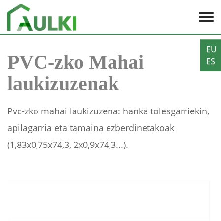
EU
PVC-zko Mahai
ES
laukizuzenak
Pvc-zko mahai laukizuzena: hanka tolesgarriekin,
apilagarria eta tamaina ezberdinetakoak
(1,83x0,75x74,3, 2x0,9x74,3...).