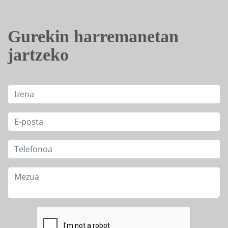
Gurekin harremanetan
jartzeko