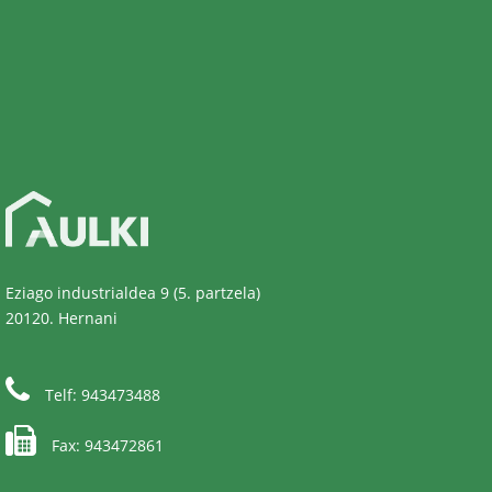
Eziago industrialdea 9 (5. partzela)
20120. Hernani
Telf: 943473488
Fax: 943472861