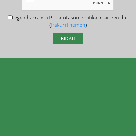
Lege oharra eta Pribatutasun Politika onartzen dut
(
Irakurri hemen
)
BIDALI