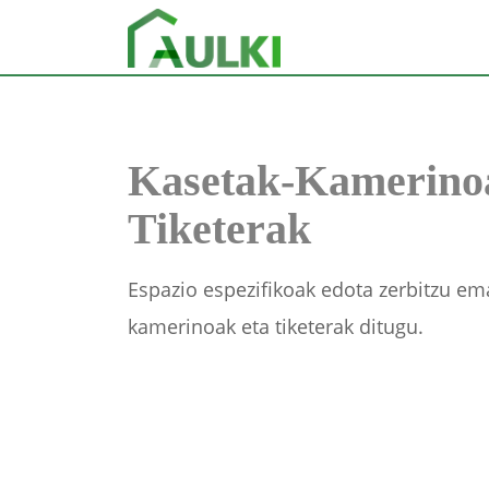
Kasetak-Kamerino
Tiketerak
Espazio espezifikoak edota zerbitzu ema
kamerinoak eta tiketerak ditugu.