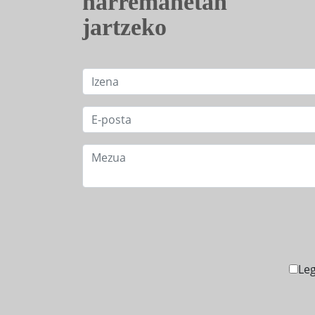
harremanetan
jartzeko
Leg