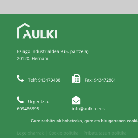
Eziago industrialdea 9 (5. partzela)
20120. Hernani
Telf: 943473488
Fax: 943472861
Urgentzia:
609486395
info@aulkia.eus
Gure zerbitzuak hobetzeko, gure eta hirugarrenen cookiea
Lege oharrak
|
Cookie politika
|
Pribatutasun politika