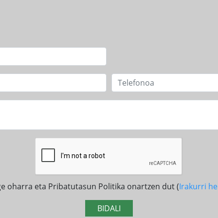
e oharra eta Pribatutasun Politika onartzen dut (
Irakurri 
BIDALI