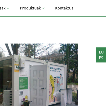
eak
Produktuak
Kontaktua
EU
ES