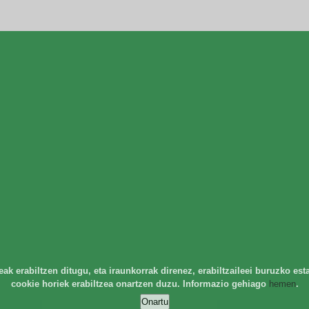
k erabiltzen ditugu, eta iraunkorrak direnez, erabiltzaileei buruzko est
cookie horiek erabiltzea onartzen duzu. Informazio gehiago
hemen
.