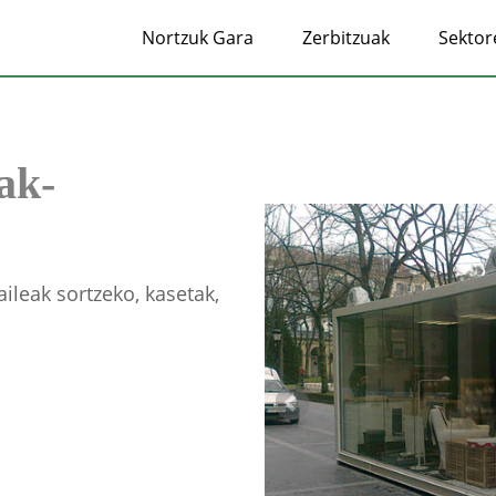
Nortzuk Gara
Zerbitzuak
Sektor
ak-
ileak sortzeko, kasetak,