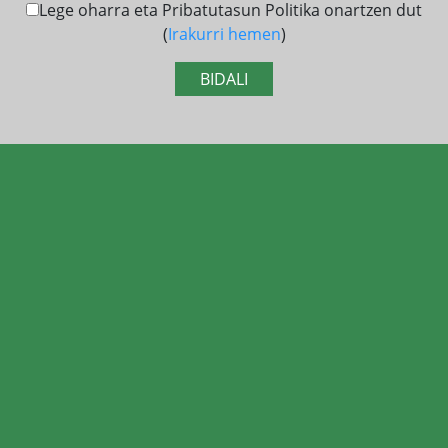
Lege oharra eta Pribatutasun Politika onartzen dut
(
Irakurri hemen
)
BIDALI