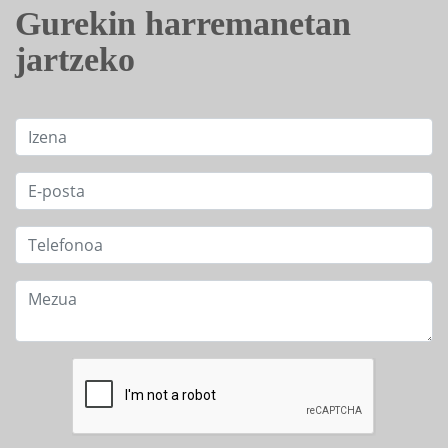
Gurekin harremanetan
jartzeko