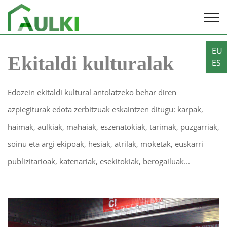
EU
Ekitaldi kulturalak
ES
Edozein ekitaldi kultural antolatzeko behar diren
azpiegiturak edota zerbitzuak eskaintzen ditugu: karpak,
haimak, aulkiak, mahaiak, eszenatokiak, tarimak, puzgarriak,
soinu eta argi ekipoak, hesiak, atrilak, moketak, euskarri
publizitarioak, katenariak, esekitokiak, berogailuak...