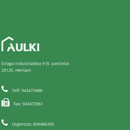
Eziago industrialdea 9 (5. partzela)
20120. Hernani
Telf: 943473488
Fax: 943472861
Urgentzia: 609486395