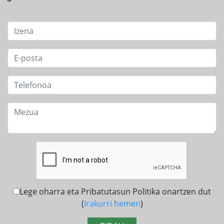
Lege oharra eta Pribatutasun Politika onartzen dut
(
Irakurri hemen
)