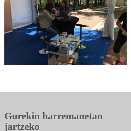
Gurekin harremanetan
jartzeko