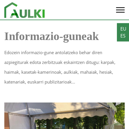
EU
Informazio-guneak
ES
Edozein informazio-gune antolatzeko behar diren
azpiegiturak edota zerbitzuak eskaintzen ditugu: karpak,
haimak, kasetak-kamerinoak, aulkiak, mahaiak, hesiak,
katenariak, euskarri publizitarioak...