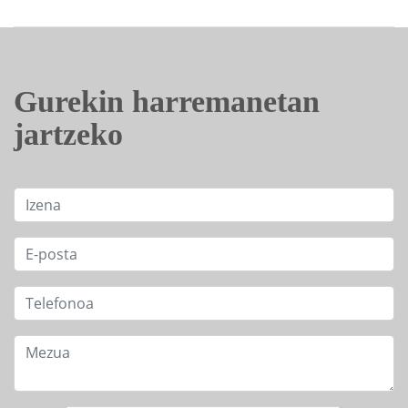
Gurekin harremanetan
jartzeko