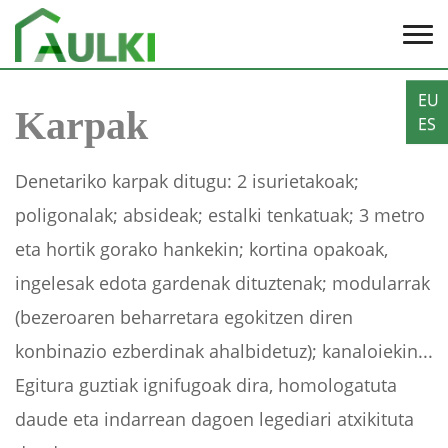
EU
Karpak
ES
Denetariko karpak ditugu: 2 isurietakoak;
poligonalak; absideak; estalki tenkatuak; 3 metro
eta hortik gorako hankekin; kortina opakoak,
ingelesak edota gardenak dituztenak; modularrak
(bezeroaren beharretara egokitzen diren
konbinazio ezberdinak ahalbidetuz); kanaloiekin...
Egitura guztiak ignifugoak dira, homologatuta
daude eta indarrean dagoen legediari atxikituta