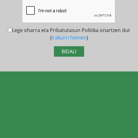
Lege oharra eta Pribatutasun Politika onartzen dut
(
Irakurri hemen
)
BIDALI