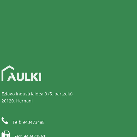
Eziago industrialdea 9 (5. partzela)
20120. Hernani
Telf: 943473488
Fax: 943472861