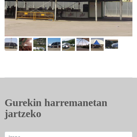
Gurekin harremanetan
jartzeko