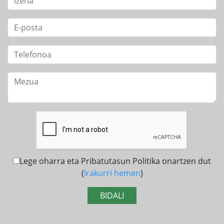
Lege oharra eta Pribatutasun Politika onartzen dut
(
Irakurri hemen
)
BIDALI