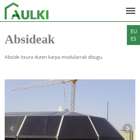
EU
Absideak
ES
Abside itxura duten karpa modularrak ditugu.