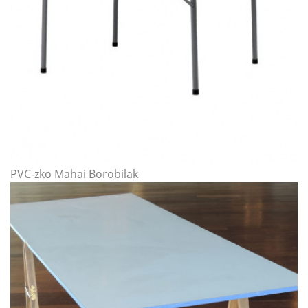
PVC-zko Mahai Borobilak