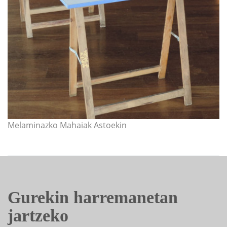
Melaminazko Mahaiak Astoekin
Gurekin harremanetan
jartzeko