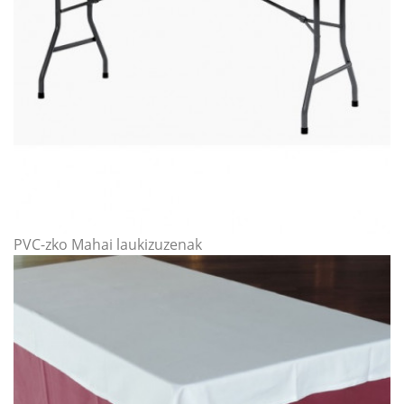
PVC-zko Mahai laukizuzenak