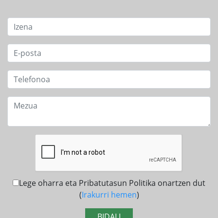
Lege oharra eta Pribatutasun Politika onartzen dut
(
Irakurri hemen
)
BIDALI