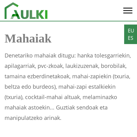
EU
Mahaiak
ES
Denetariko mahaiak ditugu: hanka tolesgarriekin,
apilagarriak, pvc-zkoak, laukizuzenak, borobilak,
tamaina ezberdinetakoak, mahai-zapiekin (txuria,
beltza edo burdeos), mahai-zapi estalkiekin
(txuria), cocktail-mahai altuak, melaminazko
mahaiak astoekin... Guztiak sendoak eta
manipulatzeko arinak.