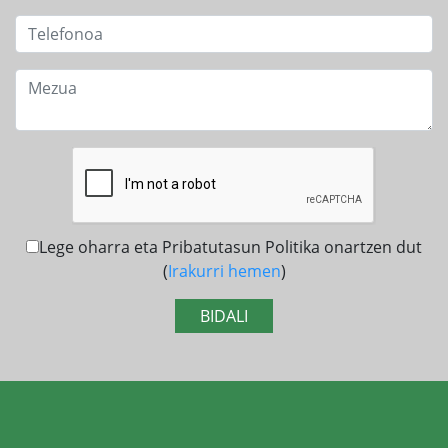
Lege oharra eta Pribatutasun Politika onartzen dut
(
Irakurri hemen
)
BIDALI