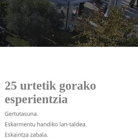
25 urtetik gorako
esperientzia
Gertutasuna.
Eskarmentu handiko lan-taldea.
Eskaintza zabala.