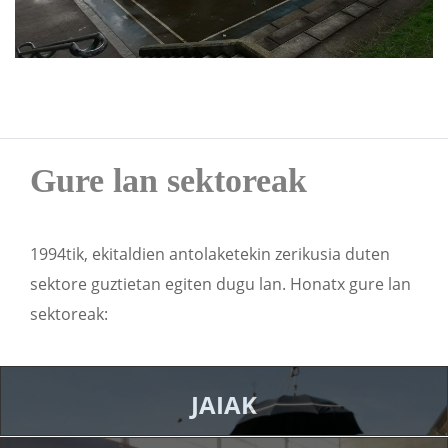
Gure lan sektoreak
1994tik, ekitaldien antolaketekin zerikusia duten
sektore guztietan egiten dugu lan. Honatx gure lan
sektoreak:
JAIAK