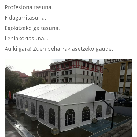
Profesionaltasuna.
Fidagarritasuna.
Egokitzeko gaitasuna.
Lehiakortasuna…
Aulki gara! Zuen beharrak asetzeko gaude.