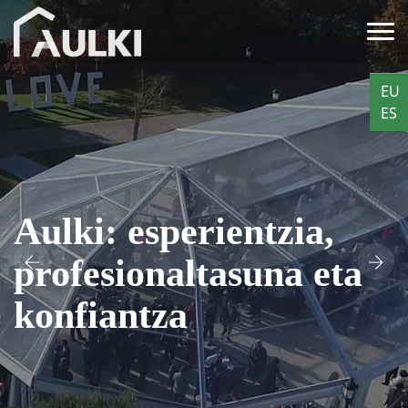
EU
ES
Aulki: esperientzia,
profesionaltasuna eta
konfiantza