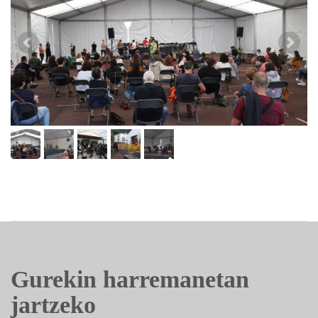
Gurekin harremanetan
jartzeko