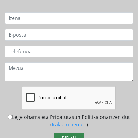
Lege oharra eta Pribatutasun Politika onartzen dut
(
Irakurri hemen
)